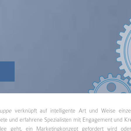
ruppe
verknüpft auf intelligente Art und Weise einze
ete und erfahrene Spezialisten mit Engagement und Krea
dee geht, ein Marketingkonzept gefordert wird ode