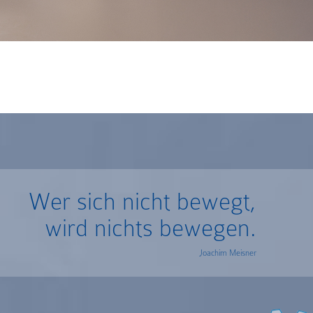
Wer sich nicht bewegt,
wird nichts bewegen.
Joachim Meisner